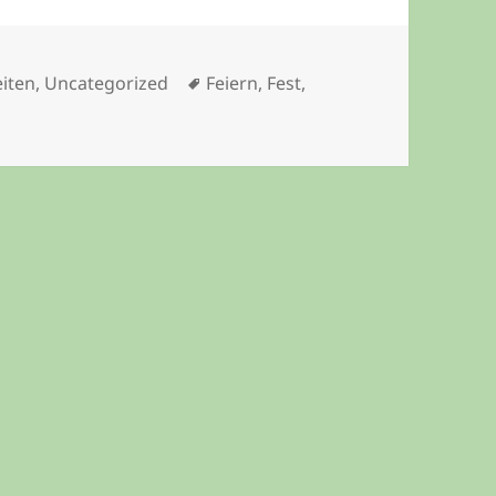
ien
Schlagwörter
iten
,
Uncategorized
Feiern
,
Fest
,