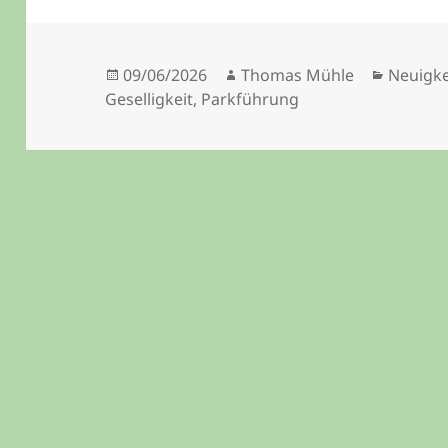
Veröffentlicht
Autor
Kategor
09/06/2026
Thomas Mühle
Neuigke
am
Geselligkeit
,
Parkführung