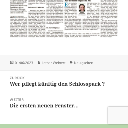
Veröffentlicht
Autor
Kategorien
01/06/2023
Lothar Weinert
Neuigkeiten
am
Beitragsnavigation
ZURÜCK
Wer pflegt künftig den Schlosspark ?
Vorheriger
Beitrag:
WEITER
Die ersten neuen Fenster…
Nächster
Beitrag: