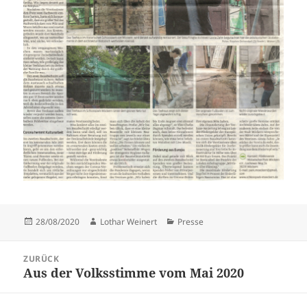
Veröffentlicht
Autor
Kategorien
28/08/2020
Lothar Weinert
Presse
am
Beitragsnavigation
ZURÜCK
Aus der Volksstimme vom Mai 2020
Vorheriger
Beitrag: