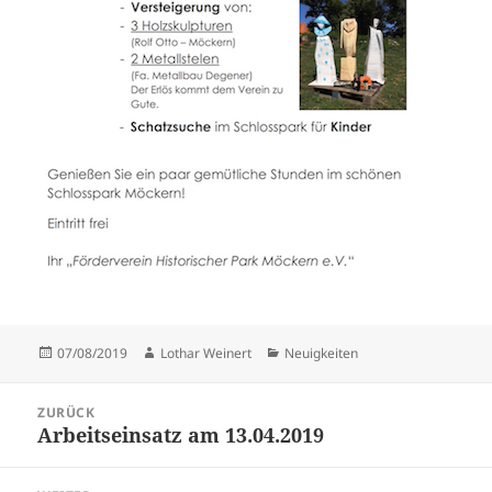
Veröffentlicht
Autor
Kategorien
07/08/2019
Lothar Weinert
Neuigkeiten
am
Beitragsnavigation
ZURÜCK
Arbeitseinsatz am 13.04.2019
Vorheriger
Beitrag: